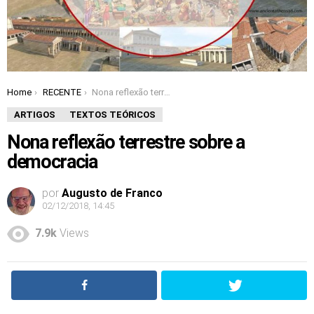
Home
RECENTE
Nona reflexão terrestre sobre a democracia
You are here:
ARTIGOS
TEXTOS TEÓRICOS
Nona reflexão terrestre sobre a
democracia
por
Augusto de Franco
02/12/2018, 14:45
7.9k
Views