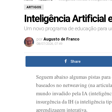
You are here:
ARTIGOS
Inteligência Artificia
Um novo programa de educação para um 
por
Augusto de Franco
08/07/2026, 07:49
Share
Seguem abaixo algumas pistas para
baseados no netweaving (na articu
mundo invadido pela IA (inteligência
insurgência da IH (a inteligência t
aprendizagem interativa.