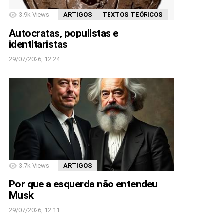
3.9k
Views
ARTIGOS
TEXTOS TEÓRICOS
Autocratas, populistas e
identitaristas
29/07/2026, 12:24
3.7k
Views
ARTIGOS
Por que a esquerda não entendeu
Musk
29/07/2026, 12:11