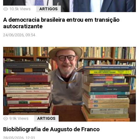
10.5k
Views
ARTIGOS
A democracia brasileira entrou em transição
autocratizante
24/06/2026, 09:54
9.9k
Views
ARTIGOS
Biobibliografia de Augusto de Franco
28/05/2026, 12:01