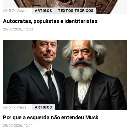
5.7k
Views
ARTIGOS
TEXTOS TEÓRICOS
Autocratas, populistas e identitaristas
29/07/2026, 12:24
5.4k
Views
ARTIGOS
Por que a esquerda não entendeu Musk
29/07/2026, 12:11