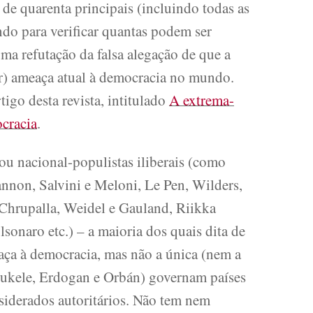
de quarenta principais (incluindo todas as
ndo para verificar quantas podem ser
uma refutação da falsa alegação de que a
or) ameaça atual à democracia no mundo.
tigo desta revista, intitulado
A extrema-
cracia
.
 ou nacional-populistas iliberais (como
non, Salvini e Meloni, Le Pen, Wilders,
, Chrupalla, Weidel e Gauland, Riikka
sonaro etc.) – a maioria dos quais dita de
aça à democracia, mas não a única (nem a
(Bukele, Erdogan e Orbán) governam países
iderados autoritários. Não tem nem