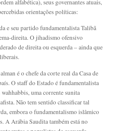
ordem alfabética), seus governantes atuais,
ercebidas orientações políticas:
a e seu partido fundamentalista Talibã
ema-direita. O jihadismo ofensivo
iderado de direita ou esquerda – ainda que
iberais.
man é o chefe da corte real da Casa de
país. O staff do Estado é fundamentalista
os wahhabbis, uma corrente sunita
ista. Não tem sentido classificar tal
rda, embora o fundamentalismo islâmico
ais. A Arábia Saudita também está no
autocratas e populistas de esquerda