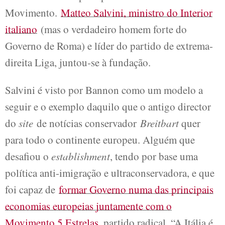
Movimento.
Matteo Salvini, ministro do Interior
italiano
(mas o verdadeiro homem forte do
Governo de Roma) e líder do partido de extrema-
direita Liga, juntou-se à fundação.
Salvini é visto por Bannon como um modelo a
seguir e o exemplo daquilo que o antigo director
do
site
de notícias conservador
Breitbart
quer
para todo o continente europeu. Alguém que
desafiou o
establishment
, tendo por base uma
política anti-imigração e ultraconservadora, e que
foi capaz de
formar Governo numa das principais
economias europeias juntamente com o
Movimento 5 Estrelas
, partido radical. “A Itália é