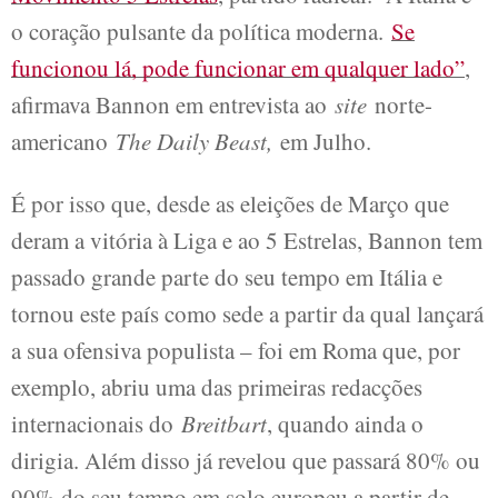
o coração pulsante da política moderna.
Se
funcionou lá, pode funcionar em qualquer lado”
,
afirmava Bannon em entrevista ao
site
norte-
americano
The Daily Beast
,
em Julho.
É por isso que, desde as eleições de Março que
deram a vitória à Liga e ao 5 Estrelas, Bannon tem
passado grande parte do seu tempo em Itália e
tornou este país como sede a partir da qual lançará
a sua ofensiva populista – foi em Roma que, por
exemplo, abriu uma das primeiras redacções
internacionais do
Breitbart
, quando ainda o
dirigia. Além disso já revelou que passará 80% ou
90% do seu tempo em solo europeu a partir de