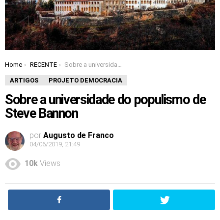
Home
RECENTE
Sobre a universidade do populismo de Steve Bannon
You are here:
ARTIGOS
PROJETO DEMOCRACIA
Sobre a universidade do populismo de
Steve Bannon
por
Augusto de Franco
04/06/2019, 21:49
10k
Views