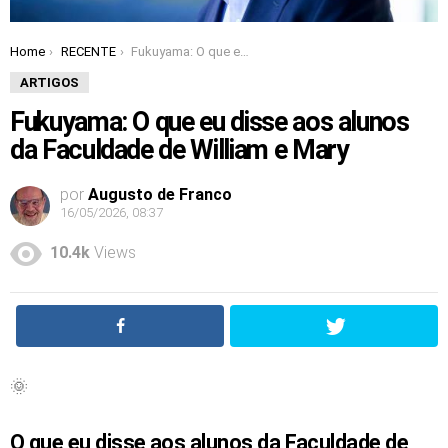
Home
RECENTE
Fukuyama: O que eu disse aos alunos da Faculdade de William e Mary
You are here:
ARTIGOS
Fukuyama: O que eu disse aos alunos
da Faculdade de William e Mary
por
Augusto de Franco
16/05/2026, 08:37
10.4k
Views
🌞
O que eu disse aos alunos da Faculdade de