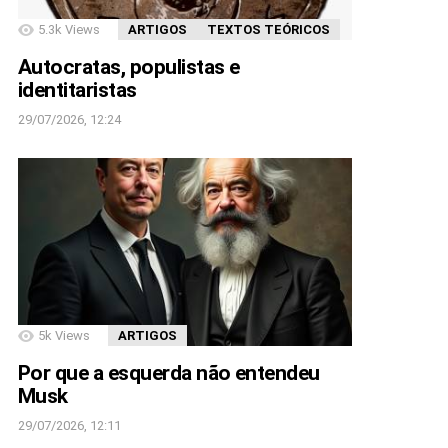
5.3k
Views
ARTIGOS
TEXTOS TEÓRICOS
Autocratas, populistas e
identitaristas
29/07/2026, 12:24
5k
Views
ARTIGOS
Por que a esquerda não entendeu
Musk
29/07/2026, 12:11