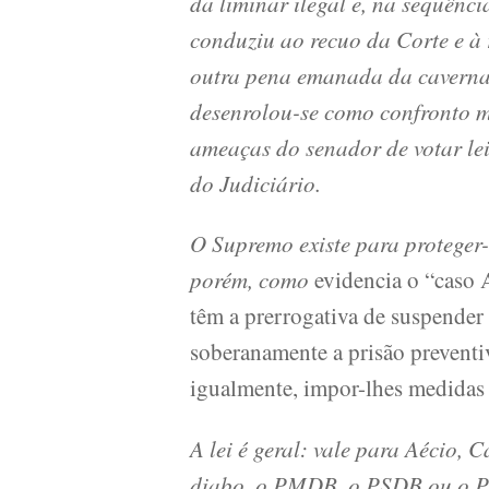
da liminar ilegal e, na sequênc
conduziu ao recuo da Corte e à 
outra pena emanada da caverna d
desenrolou-se como confronto m
ameaças do senador de votar lei
do Judiciário.
O Supremo existe para proteger
porém, como
evidencia o “caso A
têm a prerrogativa de suspender
soberanamente a prisão preventi
igualmente, impor-lhes medidas r
A lei é geral: vale para Aécio, 
diabo, o PMDB, o PSDB ou o PT.