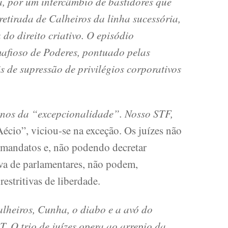
ia, por um intercâmbio de bastidores que
retirada de Calheiros da linha sucessória,
o direito criativo. O episódio
afioso de Poderes, pontuado pelas
s de supressão de privilégios corporativos
-nos da “excepcionalidade”. Nosso STF,
écio”, viciou-se na exceção. Os juízes não
 mandatos e, não podendo decretar
va de parlamentares, não podem,
estritivas de liberdade.
Calheiros, Cunha, o diabo e a avó do
 O trio de juízes opera ao arrepio da