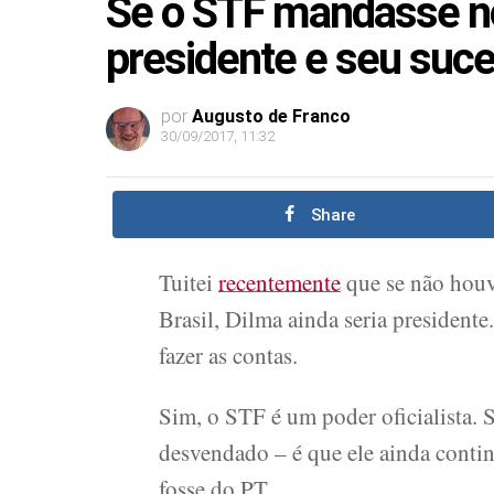
Se o STF mandasse no 
presidente e seu suce
por
Augusto de Franco
30/09/2017, 11:32
Share
Tuitei
recentemente
que se não houv
Brasil, Dilma ainda seria presidente
fazer as contas.
Sim, o STF é um poder oficialista. S
desvendado – é que ele ainda cont
fosse do PT.