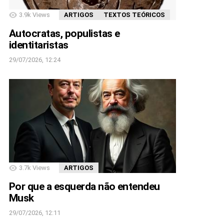
3.9k
Views
ARTIGOS
TEXTOS TEÓRICOS
Autocratas, populistas e
identitaristas
29/07/2026, 12:24
3.7k
Views
ARTIGOS
Por que a esquerda não entendeu
Musk
29/07/2026, 12:11