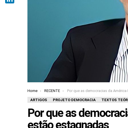
LinkedIn
Home
RECENTE
Por que as democracias da América Latina estão estag
You are here:
ARTIGOS
PROJETO DEMOCRACIA
TEXTOS TEÓR
Por que as democraci
estão estagnadas