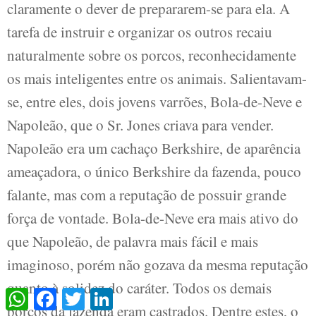
claramente o dever de prepararem-se para ela. A
tarefa de instruir e organizar os outros recaiu
naturalmente sobre os porcos, reconhecidamente
os mais inteligentes entre os animais. Salientavam-
se, entre eles, dois jovens varrões, Bola-de-Neve e
Napoleão, que o Sr. Jones criava para vender.
Napoleão era um cachaço Berkshire, de aparência
ameaçadora, o único Berkshire da fazenda, pouco
falante, mas com a reputação de possuir grande
força de vontade. Bola-de-Neve era mais ativo do
que Napoleão, de palavra mais fácil e mais
imaginoso, porém não gozava da mesma reputação
quanto à solidez do caráter. Todos os demais
WhatsApp
Facebook
Twitter
LinkedIn
porcos da fazenda eram castrados. Dentre estes, o