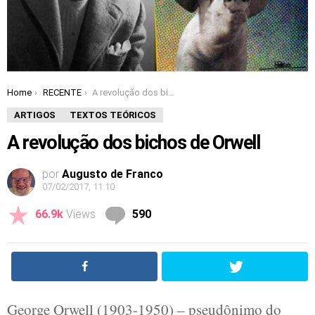
Home
RECENTE
A revolução dos bichos de Orwell
You are here:
ARTIGOS
TEXTOS TEÓRICOS
A revolução dos bichos de Orwell
por
Augusto de Franco
07/02/2017, 11:10
Comments
66.9k
Views
590
George Orwell (1903-1950) – pseudônimo do