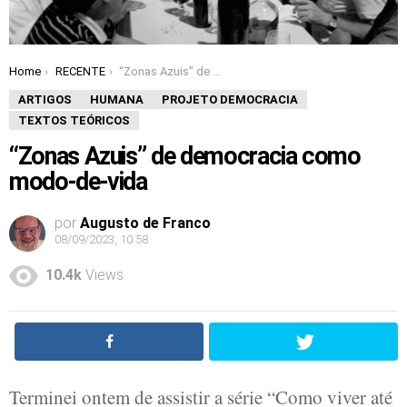
Home
RECENTE
“Zonas Azuis” de democracia como modo-de-vida
You are here:
ARTIGOS
HUMANA
PROJETO DEMOCRACIA
TEXTOS TEÓRICOS
“Zonas Azuis” de democracia como
modo-de-vida
por
Augusto de Franco
08/09/2023, 10:58
10.4k
Views
Terminei ontem de assistir a série “Como viver até