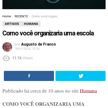
Home
RECENTE
Como você organizaria uma escola
You are here:
ARTIGOS
HUMANA
Como você organizaria uma escola
por
Augusto de Franco
18/01/2025, 10:24
11.1k
Views
Publicado há cerca de 10 anos no site
Humana
COMO VOCÊ ORGANIZARIA UMA