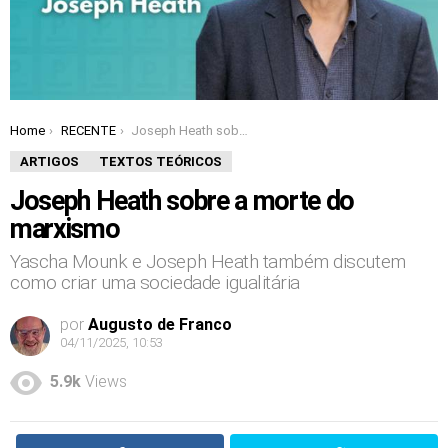
Home
RECENTE
Joseph Heath sobre a morte do marxismo
You are here:
ARTIGOS
TEXTOS TEÓRICOS
Joseph Heath sobre a morte do
marxismo
Yascha Mounk e Joseph Heath também discutem
como criar uma sociedade igualitária
por
Augusto de Franco
04/11/2025, 10:53
5.9k
Views