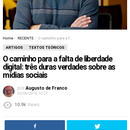
Home
RECENTE
O caminho para a falta de liberdade digital: três duras verdades sobre as mídias sociais
You are here:
ARTIGOS
TEXTOS TEÓRICOS
O caminho para a falta de liberdade
digital: três duras verdades sobre as
mídias sociais
por
Augusto de Franco
02/06/2019, 10:27
10.9k
Views