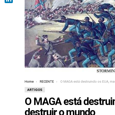
LinkedIn
Home
RECENTE
O MAGA está destruindo os EUA, mas pode destruir o m
You are here:
ARTIGOS
O MAGA está destrui
destruir o mundo