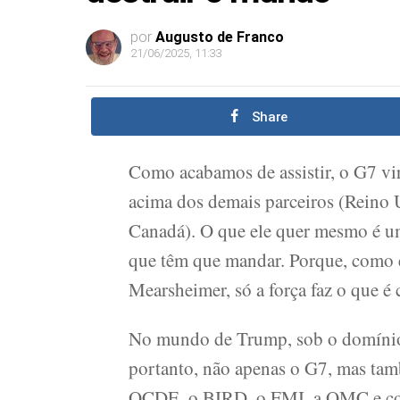
por
Augusto de Franco
21/06/2025, 11:33
Share
Como acabamos de assistir, o G7 vi
acima dos demais parceiros (Reino U
Canadá). O que ele quer mesmo é u
que têm que mandar. Porque, como en
Mearsheimer, só a força faz o que é 
No mundo de Trump, sob o domínio
portanto, não apenas o G7, mas ta
OCDE, o BIRD, o FMI, a OMC e cong