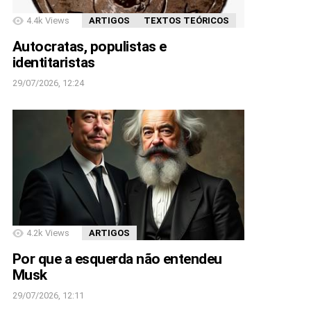
4.4k
Views
ARTIGOS
TEXTOS TEÓRICOS
Autocratas, populistas e
identitaristas
29/07/2026, 12:24
4.2k
Views
ARTIGOS
Por que a esquerda não entendeu
Musk
29/07/2026, 12:11