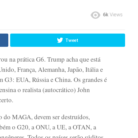
6k
Views
Tweet
rou na prática G6. Trump acha que está
nido, França, Alemanha, Japão, Itália e
m G3: EUA, Rússia e China. Os grandes é
sina o realista (autocrático) John
certo.
 do MAGA, devem ser destruídos,
mbém o G20, a ONU, a UE, a OTAN, a
êneres. Todos os países serão súditos