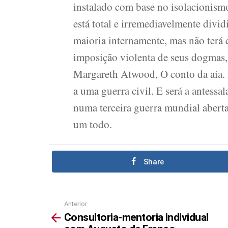
instalado com base no isolacionis
está total e irremediavelmente div
maioria internamente, mas não terá 
imposição violenta de seus dogmas,
Margareth Atwood, O conto da aia. Is
a uma guerra civil. E será a antessal
numa terceira guerra mundial aber
um todo.
Share
Anterior
See
Consultoria-mentoria individual
more