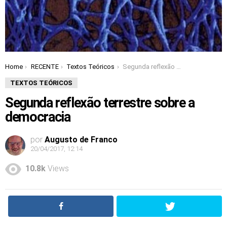
Home
RECENTE
Textos Teóricos
Segunda reflexão terrestre sobre a democracia
You are here:
TEXTOS TEÓRICOS
Segunda reflexão terrestre sobre a
democracia
por
Augusto de Franco
20/04/2017, 12:14
10.8k
Views