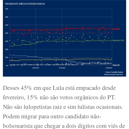
Desses 45% em que Lula está empacado desde
fevereiro, 15% não são votos orgânicos do PT.
Não são lulopetistas raiz e sim lulistas ocasionais.
Podem migrar para outro candidato não-
bolsonarista que chegar a dois dígitos com viés de