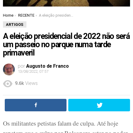
Home
RECENTE
A eleição presidencial de 2022 não será um passeio no parque numa tarde primaveril
You are here:
ARTIGOS
A eleição presidencial de 2022 não será
um passeio no parque numa tarde
primaveril
por
Augusto de Franco
13/08/2022, 07:57
9.6k
Views
Os militantes petistas falam de culpa. Até hoje