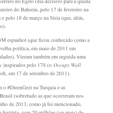
vereiro no Egito (dia decisivo para a queda
ereiro do Bahrein, pelo 17 de fevereiro na
e pelo 18 de março na Síria (que, aliás,
o).
15M espanhol (que ficou conhecido como a
velha política, em maio de 2011 em
cidades). Vieram também em seguida uma
y
inspirados pelo 17S (o
Occupy Wall
rk, em 17 de setembro de 2011).
 o #DirenGezi na Turquia e as
Brasil (sobretudo as que ocorreram nos
unho de 2013, como já foi mencionado,
 história, com 20 milhões (ou mais) de