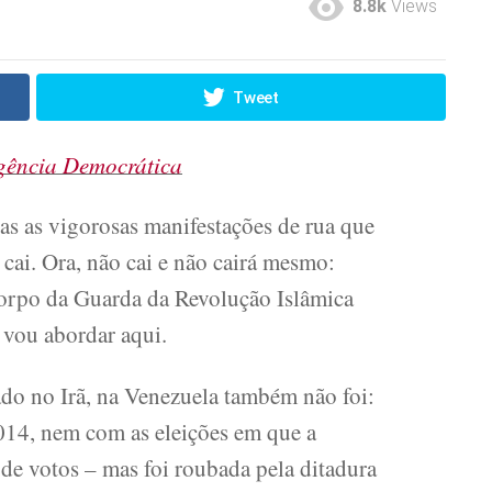
8.8k
Views
Tweet
igência Democrática
as as vigorosas manifestações de rua que
cai. Ora, não cai e não cairá mesmo:
Corpo da Guarda da Revolução Islâmica
 vou abordar aqui.
do no Irã, na Venezuela também não foi:
014, nem com as eleições em que a
e votos – mas foi roubada pela ditadura