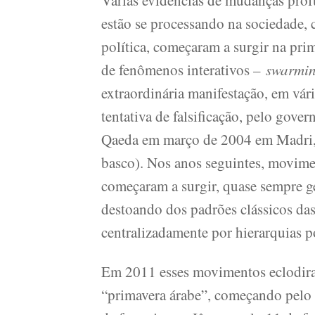
Várias evidências de mudanças profu
estão se processando na sociedade, 
política, começaram a surgir na pri
de fenômenos interativos –
swarmi
extraordinária manifestação, em vár
tentativa de falsificação, pelo gove
Qaeda em março de 2004 em Madri, 
basco). Nos anos seguintes, movim
começaram a surgir, quase sempre g
destoando dos padrões clássicos da
centralizadamente por hierarquias pol
Em 2011 esses movimentos eclodir
“primavera árabe”, começando pelo 