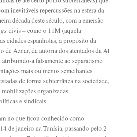
ndas (e até certo ponto subterrâneas) que
com inevitáveis repercussões na esfera da
meira década deste século, com a emersão
ngs
civis – como o 11M (aquela
ias cidades espanholas, a propósito da
rno de Aznar, da autoria dos atentados da Al
atribuindo-a falsamente ao separatismo
entações mais ou menos semelhantes
estadas de forma subterrânea na sociedade,
s mobilizações organizadas
íticas e sindicais.
am no que ficou conhecido como
14 de janeiro na Tunísia, passando pelo 2