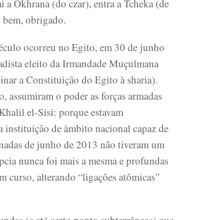
ai a Okhrana (do czar), entra a Tcheka (de
o bem, obrigado.
século ocorreu no Egito, em 30 de junho
hadista eleito da Irmandade Muçulmana
ar a Constituição do Egito à sharia).
o, assumiram o poder as forças armadas
halil el-Sisi: porque estavam
a instituição de âmbito nacional capaz de
jornadas de junho de 2013 não tiveram um
ípcia nunca foi mais a mesma e profundas
em curso, alterando “ligações atômicas”