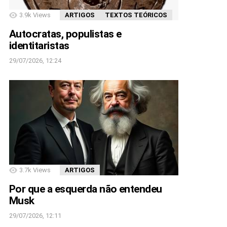
3.9k
Views
ARTIGOS
TEXTOS TEÓRICOS
Autocratas, populistas e
identitaristas
29/07/2026, 12:24
3.7k
Views
ARTIGOS
Por que a esquerda não entendeu
Musk
29/07/2026, 12:11