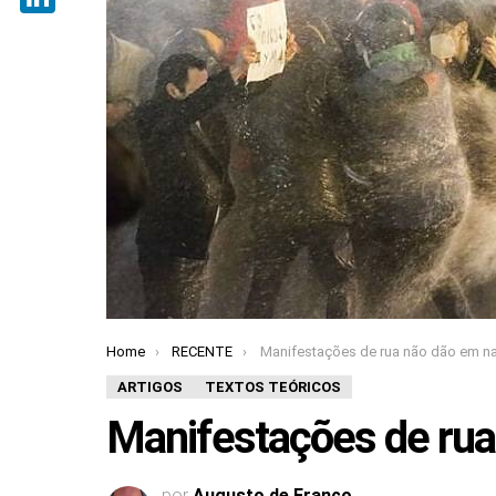
LinkedIn
Home
RECENTE
Manifestações de rua não dão em n
You are here:
ARTIGOS
TEXTOS TEÓRICOS
Manifestações de rua
por
Augusto de Franco