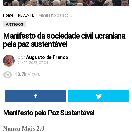
Home
RECENTE
Manifesto da sociedade civil ucraniana pela paz sustentável
You are here:
ARTIGOS
Manifesto da sociedade civil ucraniana
pela paz sustentável
por
Augusto de Franco
21/05/2023, 07:04
10.7k
Views
Manifesto pela Paz Sustentável
Nunca Mais 2.0