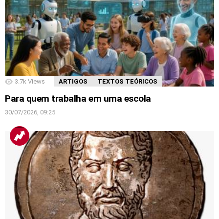
3.7k
Views
ARTIGOS
TEXTOS TEÓRICOS
Para quem trabalha em uma escola
30/07/2026, 09:25