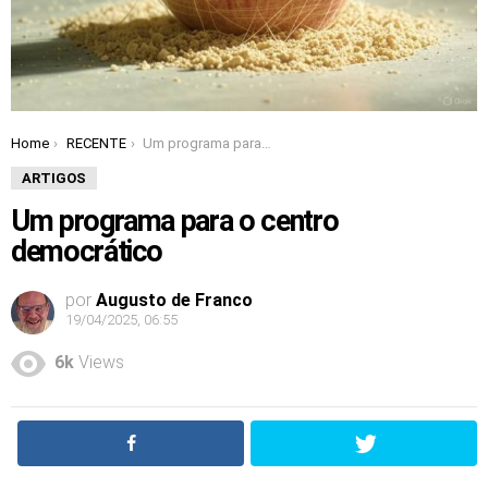
Home
RECENTE
Um programa para o centro democrático
You are here:
ARTIGOS
Um programa para o centro
democrático
por
Augusto de Franco
19/04/2025, 06:55
6k
Views