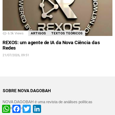
6.5k
Views
ARTIGOS
TEXTOS TEÓRICOS
REXOS: um agente de IA da Nova Ciência das
Redes
21/07/2026, 09:51
SOBRE NOVA DAGOBAH
NOVA DAGOBAH é uma revista de análises políticas
WhatsApp
Facebook
Twitter
LinkedIn
democráticas.