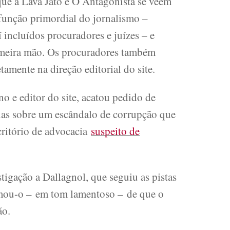
 que a Lava Jato e O Antagonista se veem
 função primordial do jornalismo –
í incluídos procuradores e juízes – e
imeira mão. Os procuradores também
tamente na direção editorial do site.
 e editor do site, acatou pedido de
cias sobre um escândalo de corrupção que
ritório de advocacia
suspeito de
igação a Dallagnol, que seguiu as pistas
rmou-o – em tom lamentoso – de que o
ão.