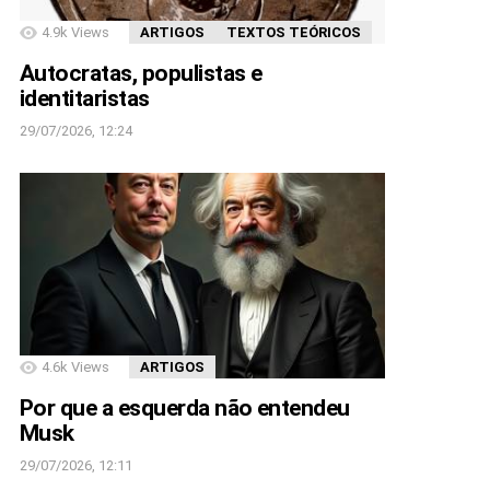
4.9k
Views
ARTIGOS
TEXTOS TEÓRICOS
Autocratas, populistas e
identitaristas
29/07/2026, 12:24
4.6k
Views
ARTIGOS
Por que a esquerda não entendeu
Musk
29/07/2026, 12:11