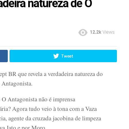
adeira natureza de O
12.2k
Views
Tweet
ept BR que revela a verdadeira natureza do
 Antagonista.
 O Antagonista não é imprensa
ária? Agora tudo veio à tona com a Vaza
cia, agente da cruzada jacobina de limpeza
ava Jato e por Moro.