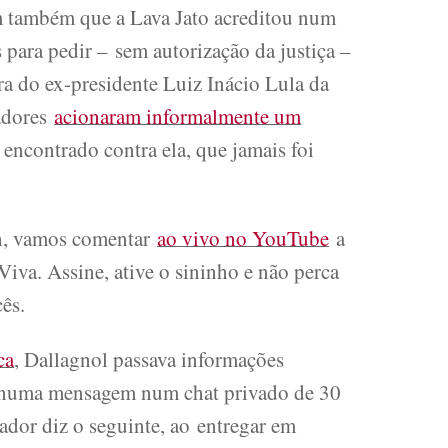
m também que a Lava Jato acreditou num
para pedir – sem autorização da justiça –
ra do ex-presidente Luiz Inácio Lula da
radores
acionaram informalmente um
i encontrado contra ela, que jamais foi
22h, vamos comentar
ao vivo no YouTube
a
iva. Assine, ative o sininho e não perca
ês.
ca
, Dallagnol passava informações
aro numa mensagem num chat privado de 30
ador diz o seguinte, ao entregar em